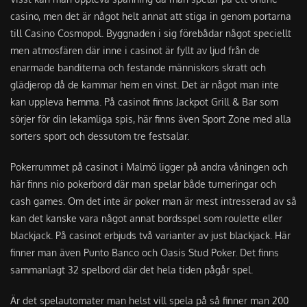
casino, men det är något helt annat att stiga in genom portarna
till Casino Cosmopol. Byggnaden i sig förebådar något speciellt
men atmosfären där inne i casinot är fyllt av ljud från de
enarmade banditerna och festande människors skratt och
glädjerop då de kammar hem en vinst. Det är något man inte
kan uppleva hemma. På casinot finns Jackpot Grill & Bar som
sörjer för din lekamliga spis, här finns även Sport Zone med alla
sorters sport och dessutom tre festsalar.
Pokerrummet på casinot i Malmö ligger på andra våningen och
här finns nio pokerbord där man spelar både turneringar och
cash games. Om det inte är poker man är mest intresserad av så
kan det kanske vara något annat bordsspel som roulette eller
blackjack. På casinot erbjuds två varianter av just blackjack. Här
finner man även Punto Banco och Oasis Stud Poker. Det finns
sammanlagt 32 spelbord där det hela tiden pågår spel.
Är det spelautomater man helst vill spela på så finner man 200