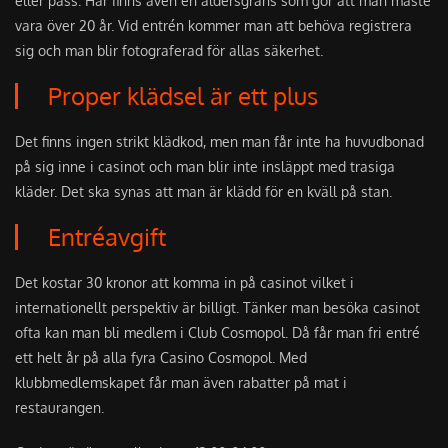
eller pass. Här finns även en åldersgräns som gör att man måste
vara över 20 år. Vid entrén kommer man att behöva registrera
sig och man blir fotograferad för allas säkerhet.
Proper klädsel är ett plus
Det finns ingen strikt klädkod, men man får inte ha huvudbonad
på sig inne i casinot och man blir inte insläppt med trasiga
kläder. Det ska synas att man är klädd för en kväll på stan.
Entréavgift
Det kostar 30 kronor att komma in på casinot vilket i
internationellt perspektiv är billigt. Tänker man besöka casinot
ofta kan man bli medlem i Club Cosmopol. Då får man fri entré
ett helt år på alla fyra Casino Cosmopol. Med
klubbmedlemskapet får man även rabatter på mat i
restaurangen.